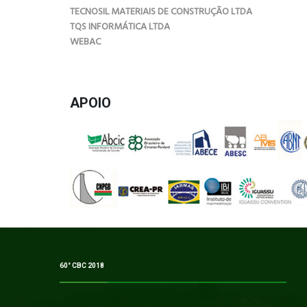
TECNOSIL MATERIAIS DE CONSTRUÇÃO LTDA
TQS INFORMÁTICA LTDA
WEBAC
APOIO
60° CBC 2018