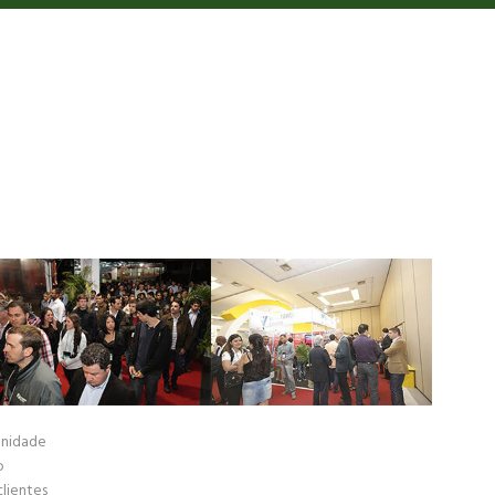
unidade
o
lientes