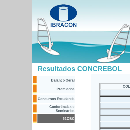
Resultados CONCREBOL
Balanço Geral
CO
Premiados
Concursos Estudantis
Conferências e
Seminários
51CBC