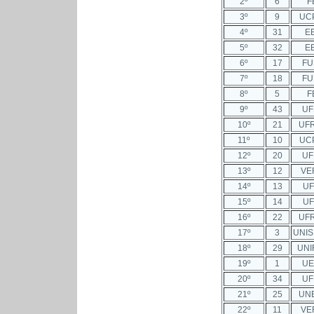
2º
6
F
3º
9
UC
4º
31
E
5º
32
E
6º
17
FU
7º
18
FU
8º
5
F
9º
43
UF
10º
21
UF
11º
10
UC
12º
20
UF
13º
12
VE
14º
13
UF
15º
14
UF
16º
22
UF
17º
3
UNIS
18º
29
UNI
19º
1
UE
20º
34
UF
21º
25
UN
22º
11
VE