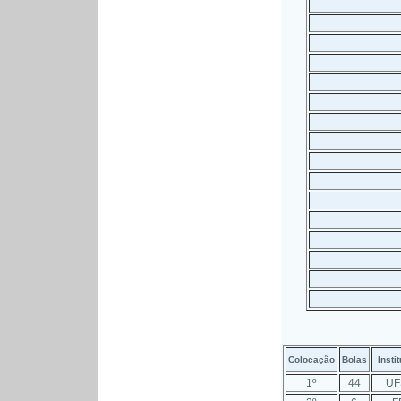
Colocação
Bolas
Insti
1º
44
UF