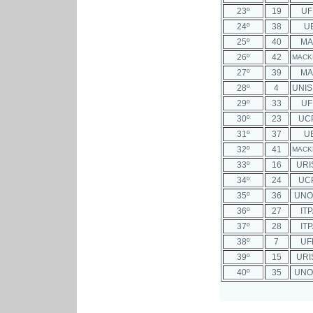
23º
19
UF
24º
38
U
25º
40
MA
26º
42
MACK
27º
39
MA
28º
4
UNIS
29º
33
UF
30º
23
UC
31º
37
U
32º
41
MACK
33º
16
URI
34º
24
UC
35º
36
UNO
36º
27
IT
37º
28
IT
38º
7
UF
39º
15
URI
40º
35
UNO