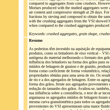
compared to aggregates from cone crushers. However,
Mortars produced with the studied aggregates were als
air content and compressive strength at 28 days. For
fractions by sieving and composed to obtain the same
with the crushing aggregates from the VSI showed hi
when compared to the crushed aggregates produced i
Keywords: crushed aggregates, grain shape, crushe
Resumo
As pedreiras têm investido na aquisição de equipam
produtos, como os britadores de eixo vertical – VSI (
autógena do material melhorando o formato dos grã
influência dos britadores na forma dos grãos para 
miúdos de britagem de gnaisse e de granito, produz
forma como coeficiente de forma volumétrico, rel
propriedades obtidas para uma areia de rio. Os resul
de rio e a dos agregados de britagem. Entre os agre
forma dos grãos, frente aos agregados provenientes 
redução do tamanho dos grãos. Avaliou-se, também,
sua influência sobre a consistência, o teor de ar inc
argamassa os agregados miúdos de britagem foram s
mesma curva granulométrica para todos os agregado
provenientes do VSI apresentaram uma maior fluidez,