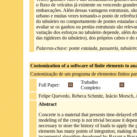
o fluxo de veículos já existente ou vencendo grande
embarcações. Além dessas vantagens estruturais, são
urbano e muitas vezes tornando-o ponto de referência
do tabuleiro no comportamento de pontes estaiadas cu
avaliar se os ganhos ou perdas estruturais são relev
variação dos esforços no tabuleiro depende, além d
das rigidezes do tabuleiro), dos próprios cabos e do 
Palavras-chave: ponte estaiada, passarela, tabuleir
Customization of a software of finite elements to ana
Customização de um programa de elementos finitos para 
Trabalho
Full Paper:
Completo:
Felipe Quevedo, Rebeca Schmitz, Inácio Morsch,
Abstract
Concrete is a material that presents time-delayed 
modeling of the creep is not trivial because it dep
necessary to store the history of loads to apply the
elements has many points of integration, making thi
incremental algorithm developed by Bazant e Prasann