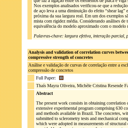
que faz a ligação entre os elementos de placa e vig
Nos exemplos analisados verificou-se que a redução d
de aço leva a uma diminuição do efeito “shear lag” e
próxima da sua largura real. Em um dos exemplos são
mista com rigidez média. Considerando análises de t
equivalência do modelo aproximado com o modelo m
Palavras-chave: largura efetiva, interação parcial, 
Analysis and validation of correlation curves betwe
compressive strength of concretes
Análise e validação de curvas de correlação entre a esc
compressão de concretos
Full Paper:
Thaís Mayra Oliveira, Michèle Cristina Resende F
Abstract
The present work consists in obtaining correlation
extensive experimental program comprising 630 conc
and methods available in Brazil. The concretes, 
submitted to sclerometry tests and mechanical compr
which were adopted in measurements of structural el