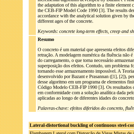
the adaptation of this algorithm to a finite eleme
the CEB-FIP Model Code 1990 [3]. The results demo
accordance with the analytical solution given by 
different ages of the concrete.
Keywords: concrete long-term effects, creep and sh
Resumo
O concreto é um material que apresenta efeitos dif
retração. A modelagem numérica da fluência não é t
do carregamento, o que torna necessário armazenar a
superposição dos efeitos. Contudo, um problema fo
tornando esse armazenamento impossível. A Teoria 
desenvolvido por Bazant e Prasannan ([1], [2]), pe
desse algoritmo em um programa de elementos fin
Código Modelo CEB-FIP 1990 [3]. Os resultados c
em conformidade com a solução analítica dada pel
aplicadas ao longo de diferentes idades do concreto
Palavras-chave: efeitos diferidos do concreto, fluê
Lateral-distortional buckling of continuous steel-c
Flambagem Lateral com Distorção de Vigas Mistas de 