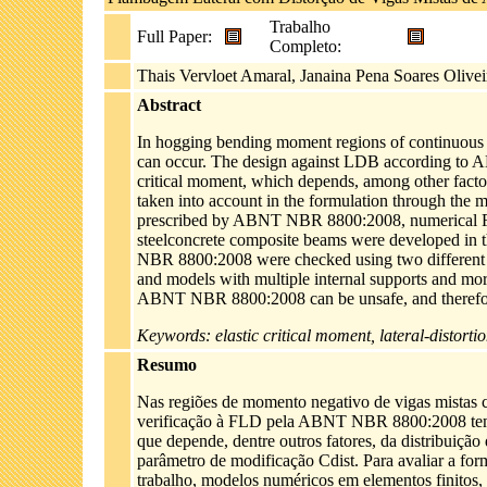
Trabalho
Full Paper:
Completo:
Thais Vervloet Amaral, Janaina Pena Soares Olivei
Abstract
In hogging bending moment regions of continuous c
can occur. The design against LDB according to A
critical moment, which depends, among other factor
taken into account in the formulation through the m
prescribed by ABNT NBR 8800:2008, numerical FE
steelconcrete composite beams were developed in t
NBR 8800:2008 were checked using two different m
and models with multiple internal supports and mor
ABNT NBR 8800:2008 can be unsafe, and therefore 
Keywords: elastic critical moment, lateral-distort
Resumo
Nas regiões de momento negativo de vigas mistas 
verificação à FLD pela ABNT NBR 8800:2008 tem c
que depende, dentre outros fatores, da distribuiçã
parâmetro de modificação Cdist. Para avaliar a f
trabalho, modelos numéricos em elementos finitos