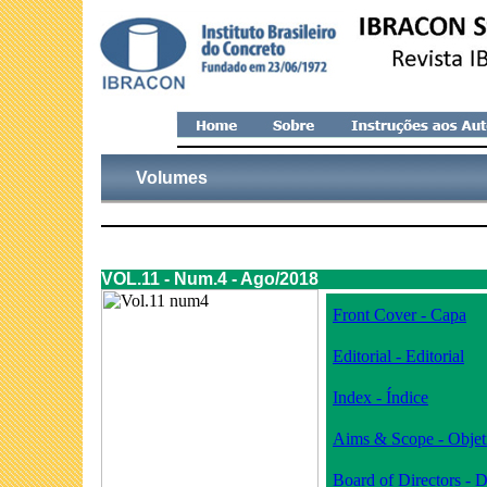
Volumes
VOL.11 - Num.4 - Ago/2018
Front Cover - Capa
Editorial - Editorial
Index - Índice
Aims & Scope - Objet
Board of Directors - D