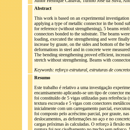
Júnior Henrique Canaval, Turibio José da Silva, An
Abstract
This work is based on an experimental investigation
applying a type of metallic connector in the bond s
for reference (without strengthening), 5 beams reinf
connectors bonded to the substrate. The beams were su
loading, executed the strengthening and were finally
increase by graute, on the sides and bottom of the b
deformations in steel and in concrete were measured.
The bending strengthening proved efficient, increasi
stretch without strengthening. Beams with connector
Keywords: reforço estrutural, estruturas de concret
Resumo
Este trabalho é relativo a uma investigação experime
encamisamento aplicando-se um tipo de conector met
foi constituído de 5 vigas utilizadas para referência
textura escovada e 5 vigas com conectores metálicos 
inicialmente com um carregamento parcial, executou-
foi composto pelo acréscimo parcial, por graute, nas 
deslocamentos, as deformações no aço e no concret
cargas próximas às calculadas. O reforço à flexão m
ruptura foi por cisalhamento no trecho sem reforço.