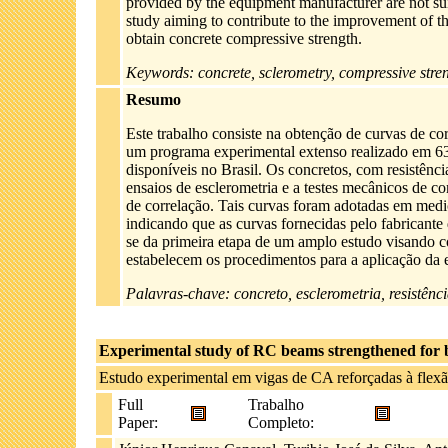
provided by the equipment manufacturer are not suita
study aiming to contribute to the improvement of th
obtain concrete compressive strength.
Keywords: concrete, sclerometry, compressive stren
Resumo
Este trabalho consiste na obtenção de curvas de cor
um programa experimental extenso realizado em 63
disponíveis no Brasil. Os concretos, com resistên
ensaios de esclerometria e a testes mecânicos de 
de correlação. Tais curvas foram adotadas em medi
indicando que as curvas fornecidas pelo fabricant
se da primeira etapa de um amplo estudo visando c
estabelecem os procedimentos para a aplicação da e
Palavras-chave: concreto, esclerometria, resistênc
Experimental study of RC beams strengthened for b
Estudo experimental em vigas de CA reforçadas à flex
Full
Trabalho
Paper:
Completo: