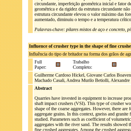
circundante, imperfeição geométrica inicial e fator d
geométrica e da rigidez da estrutura circundante não a
estrutura circundante elevou o valor máximo das for
aumentado, diminuiu o tempo e a temperatura crítico
Palavras-chave: pilares mistos de aço e concreto, pi
Influence of crusher type in the shape of fine crush
Influência do tipo de britador na forma dos grãos de a
Full
Trabalho
Paper:
Completo:
Guilherme Cardoso Hickel, Giovane Carlos Boaventu
Machado Casali, Andrea Murilo Betiolli, Alexandre
Abstract
Quarries have invested in equipment to increase prod
shaft impact crushers (VSI). This type of crusher w
shape of the coarse aggregates. However, there are fe
aggregate grains. In this context, gneiss and granit
studied. Parameters such as coefficient of volumetric
aggregates with the river sand. The results showed th
fine crushed aggregates. Among the crushed aggreg