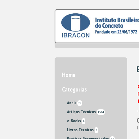
Home
Categorias
Anais
25
Artigos Técnicos
4504
e-Books
6
1
Livros Técnicos
8
Práticas Recomendadas