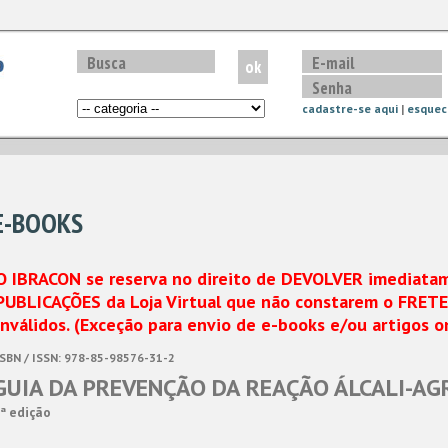
cadastre-se aqui
|
esquec
E-BOOKS
O IBRACON se reserva no direito de DEVOLVER imediata
PUBLICAÇÕES da Loja Virtual que não constarem o FRETE
inválidos. (Exceção para envio de e-books e/ou artigos o
ISBN / ISSN: 978-85-98576-31-2
GUIA DA PREVENÇÃO DA REAÇÃO ÁLCALI-AG
ª edição