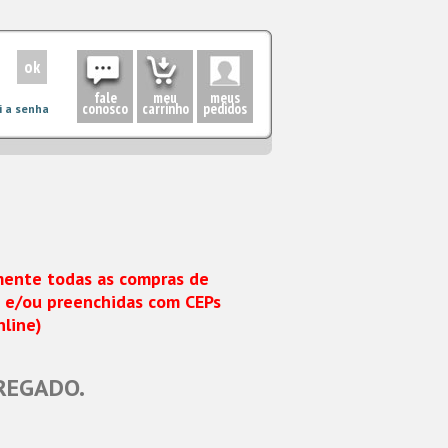
fale
meu
meus
conosco
carrinho
pedidos
i a senha
mente todas as compras
de
 e/ou preenchidas
com CEPs
nline)
REGADO.