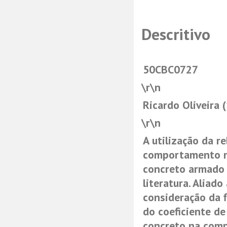
Descritivo
50CBC0727
\r\n
Ricardo Oliveira 
\r\n
A utilização da 
comportamento nã
concreto armado 
literatura. Aliado
consideração da 
do coeficiente d
concreto na comp