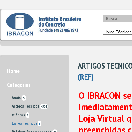
ARTIGOS TÉCNIC
Home
(REF)
Categorias
O IBRACON se
Anais
25
imediatament
Artigos Técnicos
4504
e-Books
Loja Virtual 
6
Livros Técnicos
8
preenchidas
c
Práticas Recomendadas