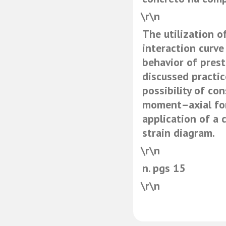
\r\n
The utilization 
interaction curve
behavior of prest
discussed practic
possibility of co
moment–axial for
application of a 
strain diagram.
\r\n
n. pgs 15
\r\n